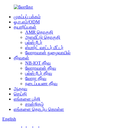
முகப்புப் பக்கம்
ஓ.ஈ.எம்/ODM
தயாரிப்புகள்
AMR தொகுதி
அளவீட்டு தொகுதி
பல்ஸ் ரீடர்
ஸ்மார்ட் வாட்டர் மீட்டர்
லோராவான் நுழைவாயில்
தீர்வுகள்
NB-IOT தீர்வு
லோராவான் தீர்வு
பல்ஸ் ரீடர் தீர்வு
லோரா தீர்வு
நடைப்பயண தீர்வு
ஆதரவு
செய்தி
எங்களை பற்றி
சான்றிதழ்
எங்களை தொடர்பு கொள்ள
English