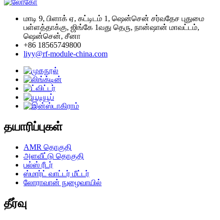
மாடி 9, பிளாக் ஏ, கட்டிடம் 1, ஷென்சென் சர்வதேச புதுமை
பள்ளத்தாக்கு, ஜிங்கே 1வது தெரு, நான்ஷான் மாவட்டம்,
ஷென்சென், சீனா
+86 18565749800
liyy@rf-module-china.com
தயாரிப்புகள்
AMR தொகுதி
அளவீட்டு தொகுதி
பல்ஸ் ரீடர்
ஸ்மார்ட் வாட்டர் மீட்டர்
லோராவான் நுழைவாயில்
தீர்வு