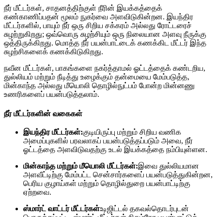
நீர் மீட்டர்கள், சாதனத்திற்குள் நீரின் இயக்கத்தைக்
கண்காணிப்பதன் மூலம் நுகர்வை அளவிடுகின்றன. இயந்திர
மீட்டர்களில், பாயும் நீர் ஒரு சிறிய சக்கரம் அல்லது ரோட்டரைச்
சுழற்றுகிறது; ஒவ்வொரு சுழற்சியும் ஒரு நிலையான அளவு நீருக்கு
ஒத்திருக்கிறது. மொத்த நீர் பயன்பாட்டைக் கணக்கிட மீட்டர் இந்த
சுழற்சிகளைக் கணக்கிடுகிறது.
நவீன மீட்டர்கள், பாகங்களை நகர்த்தாமல் ஓட்டத்தைக் கண்டறிய,
துல்லியம் மற்றும் நீடித்து உழைக்கும் தன்மையை மேம்படுத்த,
மின்காந்த அல்லது மீயொலி தொழில்நுட்பம் போன்ற மின்னணு
உணரிகளைப் பயன்படுத்தலாம்.
நீர் மீட்டர்களின் வகைகள்
இயந்திர மீட்டர்கள்:
குடியிருப்பு மற்றும் சிறிய வணிக
அமைப்புகளில் பரவலாகப் பயன்படுத்தப்படும் அவை, நீர்
ஓட்டத்தை அளவிடுவதற்கு உடல் இயக்கத்தை நம்பியுள்ளன.
மின்காந்த மற்றும் மீயொலி மீட்டர்கள்:
இவை துல்லியமான
அளவீட்டிற்கு மேம்பட்ட சென்சார்களைப் பயன்படுத்துகின்றன,
பெரிய குழாய்கள் மற்றும் தொழில்துறை பயன்பாட்டிற்கு
ஏற்றவை.
ஸ்மார்ட் வாட்டர் மீட்டர்கள்:
டிஜிட்டல் தகவல்தொடர்புடன்