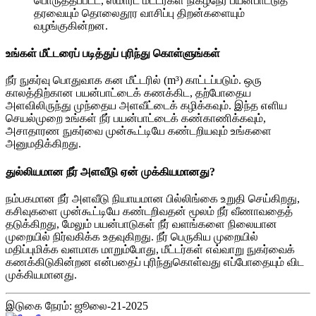
பொருத்தப்பட்ட, ஸ்மார்ட் மீட்டர்கள் நிகழ்நேர பயன்பாட்டுத்
தரவையும் தொலைதூர வாசிப்பு திறன்களையும்
வழங்குகின்றன.
உங்கள் மீட்டரைப் படித்துப் புரிந்து கொள்ளுங்கள்
நீர் நுகர்வு பொதுவாக கன மீட்டரில் (m³) காட்டப்படும். ஒரு
காலத்திற்கான பயன்பாட்டைக் கணக்கிட, தற்போதைய
அளவிலிருந்து முந்தைய அளவீட்டைக் கழிக்கவும். இந்த எளிய
செயல்முறை உங்கள் நீர் பயன்பாட்டைக் கண்காணிக்கவும்,
அசாதாரண நுகர்வை முன்கூட்டியே கண்டறியவும் உங்களை
அனுமதிக்கிறது.
துல்லியமான நீர் அளவீடு ஏன் முக்கியமானது?
நம்பகமான நீர் அளவீடு நியாயமான பில்லிங்கை உறுதி செய்கிறது,
கசிவுகளை முன்கூட்டியே கண்டறிவதன் மூலம் நீர் வீணாவதைத்
தடுக்கிறது, மேலும் பயன்பாடுகள் நீர் வளங்களை நிலையான
முறையில் நிர்வகிக்க உதவுகிறது. நீர் பெருகிய முறையில்
மதிப்புமிக்க வளமாக மாறும்போது, ​​மீட்டர்கள் எவ்வாறு நுகர்வைக்
கணக்கிடுகின்றன என்பதைப் புரிந்துகொள்வது எப்போதையும் விட
முக்கியமானது.
இடுகை நேரம்: ஜூலை-21-2025