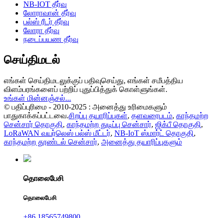
NB-IOT தீர்வு
லோராவான் தீர்வு
பல்ஸ் ரீடர் தீர்வு
லோரா தீர்வு
நடைப்பயண தீர்வு
செய்திமடல்
எங்கள் செய்திமடலுக்குப் பதிவுசெய்து, எங்கள் சமீபத்திய
விளம்பரங்களைப் பற்றிப் புதுப்பித்துக் கொள்ளுங்கள்.
உங்கள் மின்னஞ்சல்...
© பதிப்புரிமை - 2010-2025 : அனைத்து உரிமைகளும்
பாதுகாக்கப்பட்டவை.
சிறப்பு தயாரிப்புகள்
,
தளவரைபடம்
,
காந்தமற்ற
சென்சார் தொகுதி
,
காந்தமற்ற துடிப்பு சென்சார்
,
ஜிக்பீ தொகுதி
,
LoRaWAN வயர்லெஸ் பல்ஸ் மீட்டர்
,
NB-IoT ஸ்மார்ட் தொகுதி
,
காந்தமற்ற தூண்டல் சென்சார்
,
அனைத்து தயாரிப்புகளும்
தொலைபேசி
தொலைபேசி
+86 18565749800