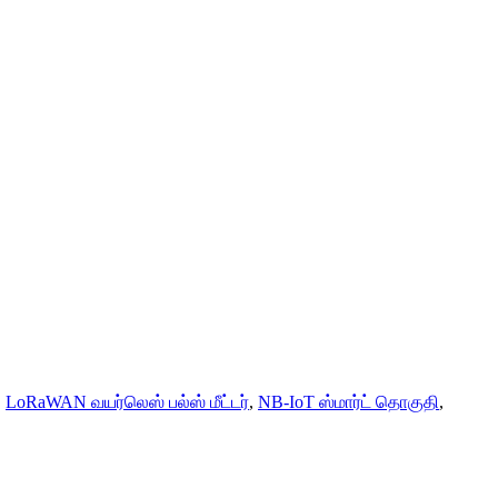
,
LoRaWAN வயர்லெஸ் பல்ஸ் மீட்டர்
,
NB-IoT ஸ்மார்ட் தொகுதி
,