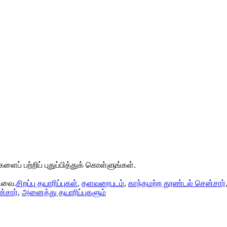
ளைப் பற்றிப் புதுப்பித்துக் கொள்ளுங்கள்.
்டவை.
சிறப்பு தயாரிப்புகள்
,
தளவரைபடம்
,
காந்தமற்ற தூண்டல் சென்சார்
ன்சார்
,
அனைத்து தயாரிப்புகளும்