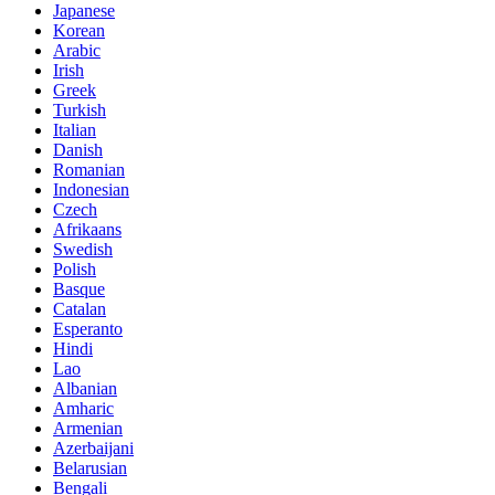
Japanese
Korean
Arabic
Irish
Greek
Turkish
Italian
Danish
Romanian
Indonesian
Czech
Afrikaans
Swedish
Polish
Basque
Catalan
Esperanto
Hindi
Lao
Albanian
Amharic
Armenian
Azerbaijani
Belarusian
Bengali