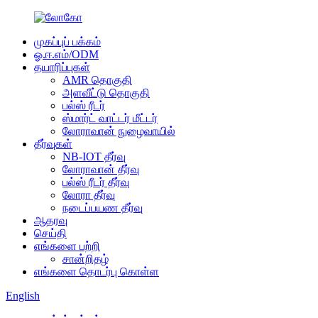
முகப்புப் பக்கம்
ஓ.ஈ.எம்/ODM
தயாரிப்புகள்
AMR தொகுதி
அளவீட்டு தொகுதி
பல்ஸ் ரீடர்
ஸ்மார்ட் வாட்டர் மீட்டர்
லோராவான் நுழைவாயில்
தீர்வுகள்
NB-IOT தீர்வு
லோராவான் தீர்வு
பல்ஸ் ரீடர் தீர்வு
லோரா தீர்வு
நடைப்பயண தீர்வு
ஆதரவு
செய்தி
எங்களை பற்றி
சான்றிதழ்
எங்களை தொடர்பு கொள்ள
English