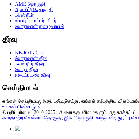
AMR தொகுதி
அளவீட்டு தொகுதி
பல்ஸ் ரீடர்
ஸ்மார்ட் வாட்டர் மீட்டர்
லோராவான் நுழைவாயில்
தீர்வு
NB-IOT தீர்வு
லோராவான் தீர்வு
பல்ஸ் ரீடர் தீர்வு
லோரா தீர்வு
நடைப்பயண தீர்வு
செய்திமடல்
எங்கள் செய்திமடலுக்குப் பதிவுசெய்து, எங்கள் சமீபத்திய விளம்பரங்க
உங்கள் மின்னஞ்சல்...
© பதிப்புரிமை - 2010-2025 : அனைத்து உரிமைகளும் பாதுகாக்கப்பட
காந்தமற்ற சென்சார் தொகுதி
,
ஜிக்பீ தொகுதி
,
காந்தமற்ற துடிப்பு செ